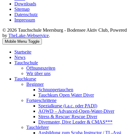
Downloads
Sitemap
Datenschutz
Impressum
© 2026 Tauchschule Meersburg - Bodensee Aktiv Club, Powered
by
TheLake-Webservice
.
Mobile Menu Toggle
Startseite
News
Tauchschule
Öffnungszeiten
Wir über uns
Tauchkurse
Beginner
Schnuppertauchen
Tauchkurs Open Water Diver
Fortgeschrittene
Spezialkurse (i.a.c. oder PADI)
AOWD – Advanced-Open-Water-Diver
Stress & Rescue/ Rescue Diver
Divemaster, Dive Leader & CMAS***
Tauchlehrer
Ausbildung zum Scuba Instructor / TL-Assi