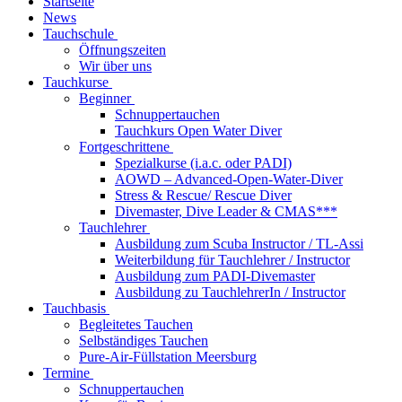
Startseite
News
Tauchschule
Öffnungszeiten
Wir über uns
Tauchkurse
Beginner
Schnuppertauchen
Tauchkurs Open Water Diver
Fortgeschrittene
Spezialkurse (i.a.c. oder PADI)
AOWD – Advanced-Open-Water-Diver
Stress & Rescue/ Rescue Diver
Divemaster, Dive Leader & CMAS***
Tauchlehrer
Ausbildung zum Scuba Instructor / TL-Assi
Weiterbildung für Tauchlehrer / Instructor
Ausbildung zum PADI-Divemaster
Ausbildung zu TauchlehrerIn / Instructor
Tauchbasis
Begleitetes Tauchen
Selbständiges Tauchen
Pure-Air-Füllstation Meersburg
Termine
Schnuppertauchen