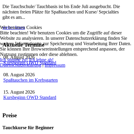
Die Tauchschule/ Tauchbasis ist bis Ende Juli ausgebucht. Die
nächsten freien Plätze für Spaßtauchen und Kurse/ Sepcialties
gibt es am...
Wir benutzen Cookies
weiter lesen
Bitte beachten! Wir benutzen Cookies um die Zugriffe auf dieser
Website zu analysieren. In unserer Datenschutzerklärung finden Sie
weitere Informationen zur Speicherung und Verarbeitung Ihrer Daten.
Aktuelle Termine
Sie können Ihre Browsereinstellungen entsprechend anpassen, der
Nutzung zustimmen oder diese ablehnen.
08. August 2026
Ich stimme zu!
Ich lehne ab!
Kursbeginn OWD Standard
Datenschutzerklärung
|
Impressum
08. August 2026
Spaßtauchen im Krebsgarten
15. August 2026
Kursbeginn OWD Standard
Preise
Tauchkurse für Beginner