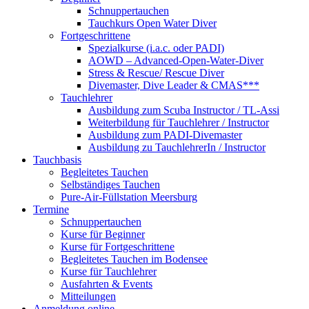
Schnuppertauchen
Tauchkurs Open Water Diver
Fortgeschrittene
Spezialkurse (i.a.c. oder PADI)
AOWD – Advanced-Open-Water-Diver
Stress & Rescue/ Rescue Diver
Divemaster, Dive Leader & CMAS***
Tauchlehrer
Ausbildung zum Scuba Instructor / TL-Assi
Weiterbildung für Tauchlehrer / Instructor
Ausbildung zum PADI-Divemaster
Ausbildung zu TauchlehrerIn / Instructor
Tauchbasis
Begleitetes Tauchen
Selbständiges Tauchen
Pure-Air-Füllstation Meersburg
Termine
Schnuppertauchen
Kurse für Beginner
Kurse für Fortgeschrittene
Begleitetes Tauchen im Bodensee
Kurse für Tauchlehrer
Ausfahrten & Events
Mitteilungen
Anmeldung online