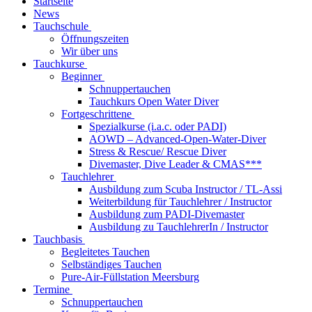
Startseite
News
Tauchschule
Öffnungszeiten
Wir über uns
Tauchkurse
Beginner
Schnuppertauchen
Tauchkurs Open Water Diver
Fortgeschrittene
Spezialkurse (i.a.c. oder PADI)
AOWD – Advanced-Open-Water-Diver
Stress & Rescue/ Rescue Diver
Divemaster, Dive Leader & CMAS***
Tauchlehrer
Ausbildung zum Scuba Instructor / TL-Assi
Weiterbildung für Tauchlehrer / Instructor
Ausbildung zum PADI-Divemaster
Ausbildung zu TauchlehrerIn / Instructor
Tauchbasis
Begleitetes Tauchen
Selbständiges Tauchen
Pure-Air-Füllstation Meersburg
Termine
Schnuppertauchen